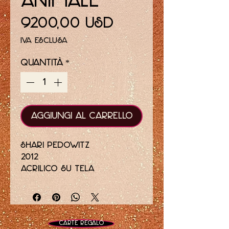
Animale
Prezzo
9200,00 USD
IVA esclusa
Quantità
*
Aggiungi al carrello
Shari Pedowitz
2012
acrilico su tela
11 x 14 pollici
pittura astratta rosa,
rossa e arancione
Carte regalo
esposto durante la