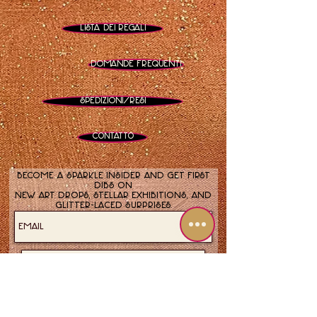
mostra Jersey Fresh
Lista dei regali
Domande frequenti
Spedizioni/Resi
Contatto
Become a sparkle insider and get first
dibs on
new art drops, stellar exhibitions, and
glitter-laced surprises.