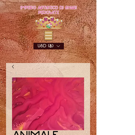
Impero artistico di Shari
Pedowitz
USD ($)