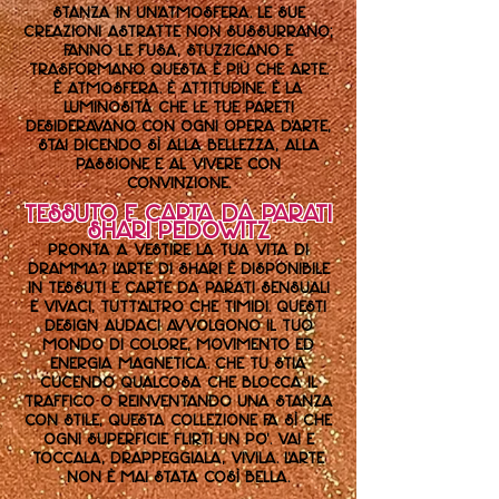
stanza in un'atmosfera. Le sue
creazioni astratte non sussurrano;
fanno le fusa, stuzzicano e
trasformano. Questa è più che arte.
È atmosfera. È attitudine. È la
luminosità che le tue pareti
desideravano. Con ogni opera d'arte,
stai dicendo sì alla bellezza, alla
passione e al vivere con
convinzione.
Tessuto e carta da parati
Shari Pedowitz
Pronta a vestire la tua vita di
dramma? L'arte di Shari è disponibile
in tessuti e carte da parati sensuali
e vivaci, tutt'altro che timidi. Questi
design audaci avvolgono il tuo
mondo di colore, movimento ed
energia magnetica. Che tu stia
cucendo qualcosa che blocca il
traffico o reinventando una stanza
con stile, questa collezione fa sì che
ogni superficie flirti un po'. Vai e
toccala, drappeggiala, vivila. L'arte
non è mai stata così bella.