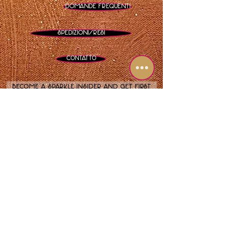
Domande frequenti
Spedizioni/Resi
Contatto
Become a sparkle insider and get first
dibs on
new art drops, stellar exhibitions, and
glitter-laced surprises.