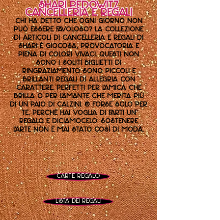
Shari Pedowitz
Cancelleria e regali
Chi ha detto che ogni giorno non
può essere favoloso? La collezione
di articoli di cancelleria e regali di
Shari è giocosa, provocatoria e
piena di colori vivaci. Questi non
sono i soliti biglietti di
ringraziamento. Sono piccoli e
brillanti regali di allegria con
carattere. Perfetti per l'amica che
brilla o per l'amante che merita più
di un paio di calzini. O forse solo per
te, perché hai voglia di farti un
regalo. E diciamocelo: sostenere
l'arte non è mai stato così di moda.
Carte regalo
Lista dei regali