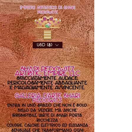
Impero artistico di Shari
Pedowitz
USD ($)
Shari Pedowitz
Artistic Empire LLC
Sfacciatamente audace,
pericolosamente abbagliante
e malvagiamente avvincente.
Galleria d'arte Shari
Pedowitz
Entra in uno spazio che non è solo
bello da vedere, ma anche
irresistibile. L'arte di Shari porta
ricchezza
Colore, calore elettrico ed eleganza
sensuale che trasformano ogni