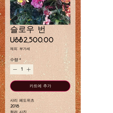
슬로우 번
가
US$2,500.00
격
제외: 부가세
수량
*
카트에 추가
샤리 페도위츠
2018
컬러 사진