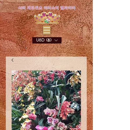
샤리 페도위츠 아티스틱 엠파이어
USD ($)