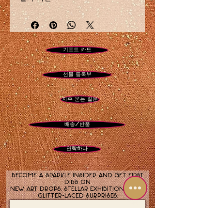
단 18개 한정판 프린트
금속 인쇄 크기 20 x 16인치
샤리 페도위츠의 <
슬로우 번
>은
시각적 유혹이자, 색채와 욕망의 느
기프트 카드
리고 뜨거운 춤입니다. 풍성하고 매
혹적인 난초는 마치 탱고를 추는
선물 등록부
연인처럼 펼쳐지며, 꽃잎은 열정과
쾌락의 비밀을 속삭입니다. 강렬한
산호색, 푸크시아색, 노란색, 복숭아
자주 묻는 질문
색, 분홍색의 조화는 열기를 불러일
으키며, 섬세한 곡선과 그림자 하나
배송/반품
하나가 기대감을 고조시킵니다.
샤리의 사진은 유혹에 대한 러브송
연락하다
이자, 그 순간을 음미하며 욕망이
끓어오르고 불꽃을 일으키도록 하
는 속삭임입니다.
슬로우 번은
서두
Become a sparkle insider and get first
dibs on
르지 않습니다. 오래 머물고, 유혹
new art drops, stellar exhibitions, and
glitter-laced surprises.
하고, 끌어당겨 그 관능적인 포옹에
완전히 사로잡히게 합니다.