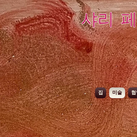
샤리 
집
미술
협