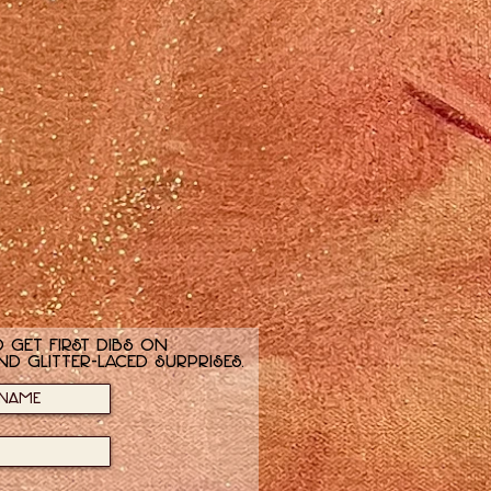
 get first dibs on
nd glitter-laced surprises.