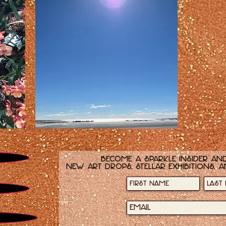
다
권
총
이
야!
세
상
은
내
Become a sparkle insider and
것
new art drops, stellar exhibitions, a
이
다