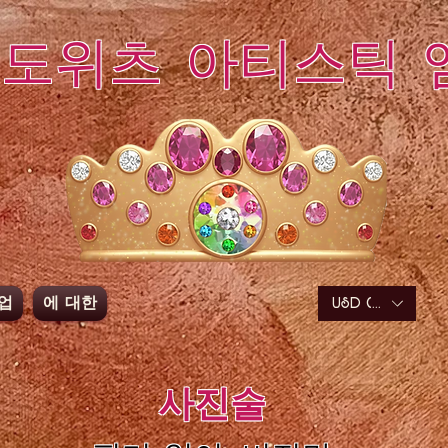
페도위츠 아티스틱 
업
에 대한
USD ($)
사진술