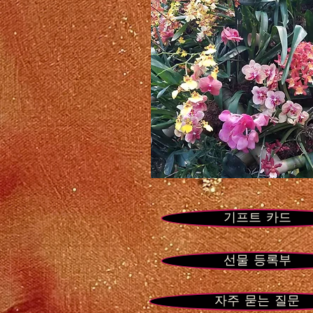
슬
로
우
번
기프트 카드
선물 등록부
자주 묻는 질문