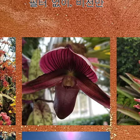
필터 없이, 비전만
유
그
혹
녀
하
는