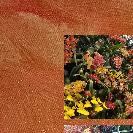
터
지
다