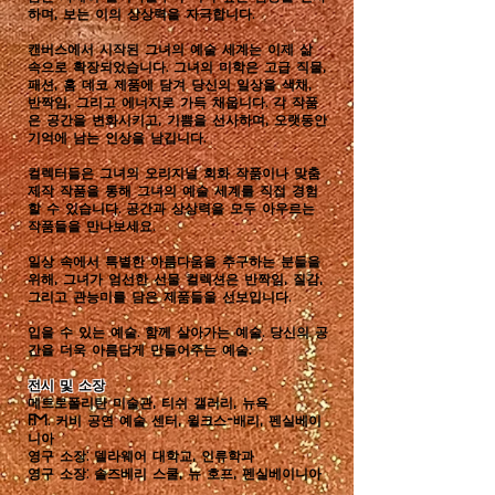
하며, 보는 이의 상상력을 자극합니다.
캔버스에서 시작된 그녀의 예술 세계는 이제 삶
속으로 확장되었습니다. 그녀의 미학은 고급 직물,
패션, 홈 데코 제품에 담겨 당신의 일상을 색채,
반짝임, 그리고 에너지로 가득 채웁니다. 각 작품
은 공간을 변화시키고, 기쁨을 선사하며, 오랫동안
기억에 남는 인상을 남깁니다.
컬렉터들은 그녀의 오리지널 회화 작품이나 맞춤
제작 작품을 통해 그녀의 예술 세계를 직접 경험
할 수 있습니다. 공간과 상상력을 모두 아우르는
작품들을 만나보세요.
일상 속에서 특별한 아름다움을 추구하는 분들을
위해, 그녀가 엄선한 선물 컬렉션은 반짝임, 질감,
그리고 관능미를 담은 제품들을 선보입니다.
입을 수 있는 예술. 함께 살아가는 예술. 당신의 공
간을 더욱 아름답게 만들어주는 예술.
전시 및 소장
메트로폴리탄 미술관, 티쉬 갤러리, 뉴욕
F.M. 커비 공연 예술 센터, 윌크스-배리, 펜실베이
니아
영구 소장: 델라웨어 대학교, 인류학과
영구 소장: 솔즈베리 스쿨, 뉴 호프, 펜실베이니아