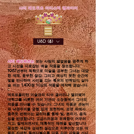
샤리 페도위츠 아티스틱 엠파이어
USD ($)
샤리 페도위츠는
보는 사람의 발걸음을 멈추게 하
고 시선을 사로잡는 예술 작품을 창조합니다.
1987년부터 독학으로 미술을 공부한 그녀는 대담
한 색채, 풍부한 질감, 그리고 예상치 못한 순간에
빛을 반사하며 시선을 끄는 특유의 반짝임이 살아
숨 쉬는 1,400점 이상의 작품을 제작해 왔습니다.
메트로폴리탄 미술관의 티쉬 갤러리나 델라웨어
대학교를 비롯한 여러 기관의 소장품에서 그녀의
작품을 만나볼 수 있습니다. 그녀의 작품은 관능미
와 낙관주의를 균형 있게 표현하며, 표면 위에서
춤추듯 반짝이는 글리터를 통해 빛, 분위기, 움직
임을 반영합니다. 고급스러움과 유쾌함이 어우러
지고, 절제되면서도 매혹적인 매력을 발산합니다.
풍성한 색감과 섬세한 질감으로 이루어진 모든 작
품은 자세히 들여다볼수록 더욱 깊은 감동을 선사