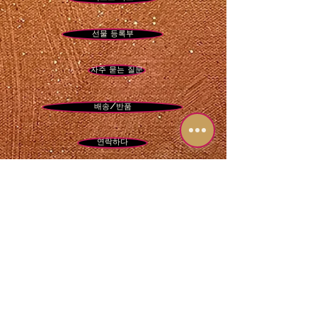
선물 등록부
자주 묻는 질문
배송/반품
연락하다
Become a sparkle insider and get first
dibs on
new art drops, stellar exhibitions, and
glitter-laced surprises.