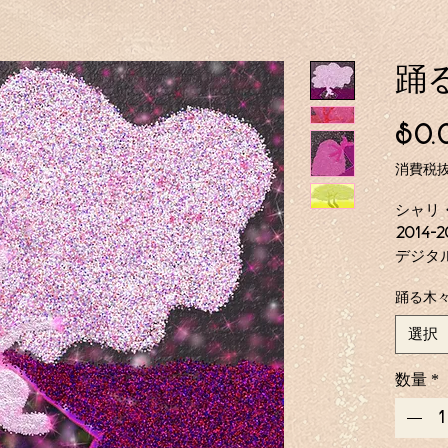
踊
$0.
消費税
シャリ
2014-2
デジタ
合計1
踊る木
メタル
選択
Fine 
16、
数量
*
木
No M
14イ