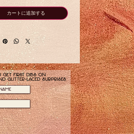
抽象的な木々
d Be Dancing
、2024、16
カートに追加する
6、デジタルグリッターを施した淡い
の抽象的な木
A Feeling
、2024、16 x
デジタルグリッターを施した明るい
ピンクの抽象的な木
 get first dibs on
nd glitter-laced surprises.