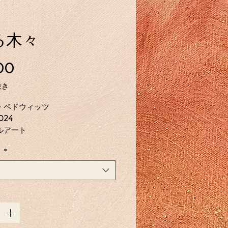
る木々
価
00
格
抜き
・ペドウィッツ
024
ルアート
8枚の限定版
々
*
プリント
As She Can Be
、2024、16 x
デジタルグリッターの赤い抽象的な
ore Sorrow
、2014年、11 x
ンチ、デジタルグリッターを施した