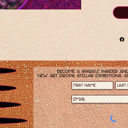
黄色の
Shoul
x 1
ピンク
What 
16、
ダーク
Become a sparkle insider and
new art drops, stellar exhibitions, a