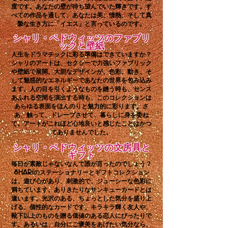
度です。あなたの壁が待ち望んでいた輝きです。す
べての作品を通して、あなたは美、情熱、そして真
摯な生き方に「イエス」と言っているのです。
シャリ・ペドウィッツのファブリ
ックと壁紙
人生をドラマチックに彩る準備はできていますか？
シャリのアートは、セクシーで力強いファブリック
や壁紙で展開。大胆なデザインが、色彩、動き、そ
して魅惑的なエネルギーであなたの世界を包み込み
ます。人の目を引くようなものを縫う時も、センス
あふれる空間を演出する時も、このコレクションは
あらゆる表面をほんのりと魅力的に彩ります。さ
あ、触って、ドレープさせて、暮らしに身を委ね
て。アートがこれほど心地良いと感じたことはかつ
てありませんでした。
シャリ・ペドウィッツの文房具と
ギフト
毎日が素敵じゃないなんて誰が言ったのでしょう？
Shariのステーショナリーとギフトコレクション
は、遊び心があり、刺激的で、ジューシーな色彩に
満ちています。ありきたりなサンキューカードとは
違います。光沢のある、ちょっとした気分を盛り上
げる、個性的なカードです。キラキラ輝く友人や、
靴下以上のものを贈る価値のある恋人にぴったりで
す。あるいは、自分にご褒美をあげたい気分なら、