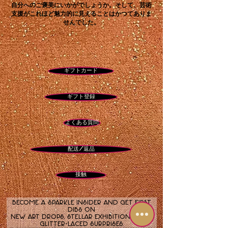
自分へのご褒美にいかがでしょうか。そして、芸術
支援がこれほど魅力的に見えることはかつてありま
せんでした。
ギフトカード
ギフト登録
よくある質問
配送/返品
接触
Become a sparkle insider and get first
dibs on
new art drops, stellar exhibitions, and
glitter-laced surprises.