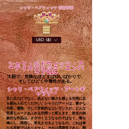
シャリ・ペドウィッツ 芸術帝国
USD ($)
シャリ・ペドウィッツ・ア
ーティスティック・エンパ
イアLLC
大胆で、危険なほどまばゆいばかりで、
そしてひどく中毒性がある
。
シャリ・ペドウィッツ・アートギ
ャラリー
見た目だけでなく、抗えない魅力を感じる空間に足
を踏み入れてください。シャリのアートは、豊かな
色彩、電熱、そして官能的なエレガンスが、どんな
部屋もムードあふれる空間へと変えます。彼女の抽
象的な作品は、ささやくようなものではなく、喉を
鳴らし、誘惑し、変化させるようなもの。これは単
なる芸術ではありません。それは雰囲気であり、態