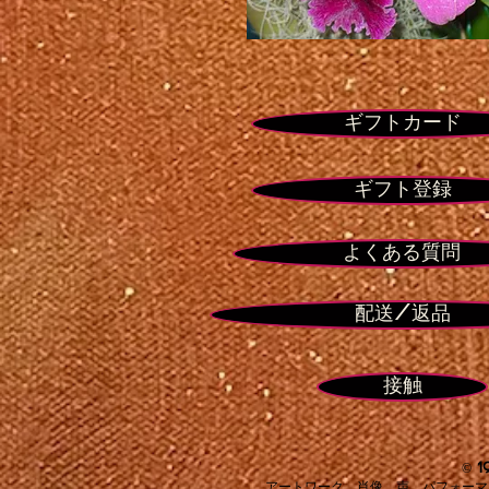
シ
ョ
ー
ス
ト
ギフトカード
ッ
パ
ー
ギフト登録
よくある質問
配送/返品
接触
© 1
アートワーク、肖像、声、パフォーマ