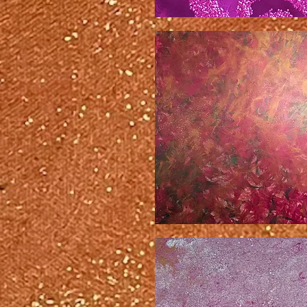
セ
ン
タ
ー
ス
テ
ー
ジ
い
た
ず
ら
な
い
た
ず
ら