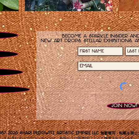
遅
そ
い
ん
熱
な
傷
女
の
子
Become a sparkle insider and
new art drops, stellar exhibitions, a
Join now!
987–2026 Shari Pedowitz Artistic Empire LLC. 無断複写・転載を禁
ンスを含むすべてのコンテンツは、米国および国際法によって保護されています。