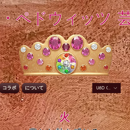
・ペドウィッツ 
コラボ
について
USD ($)
火