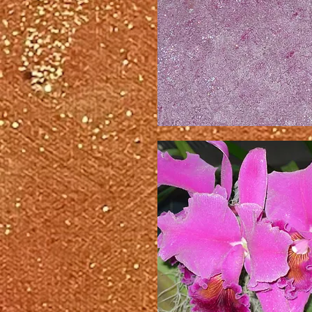
な
ダ
ン
ス
し
た
い
っ
て
言
っ
て