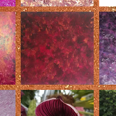
今、
魔
私
法
の
の
こ
曼
と
荼
ど
羅
う
と
思
蓮
う？
今
夜
夜
の
あ
エ
な
ロ
た
チ
が
ッ
必
ク
要
で