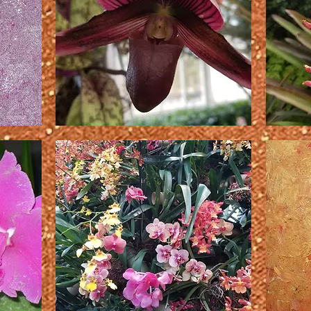
す
誘
彼
惑
女
さ
は
れ
ピ
た
ス
ト
ル
だ！