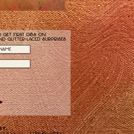
 get first dibs on
nd glitter-laced surprises.
じます。
コラボレーションには契約書への署名が