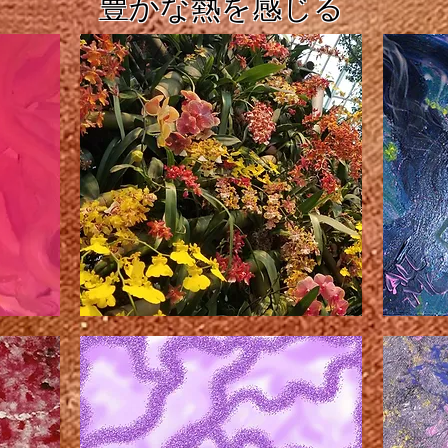
豊かな熱を感じる
バ
電
ー
話
ス
し
ト
て
ね