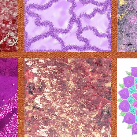
ト
す
ッ
ご
プ
く
に
良
立
い
つ