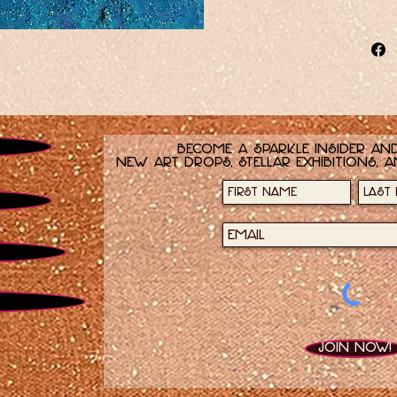
Become a sparkle insider and
new art drops, stellar exhibitions, a
Join now!