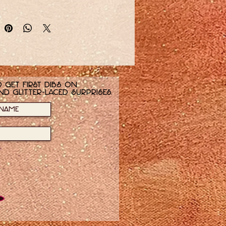
 get first dibs on
nd glitter-laced surprises.