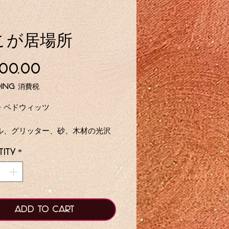
こが居場所
Price
200.00
ding 消費税
・ペドウィッツ
ル、グリッター、砂、木材の光沢
 8インチ
ity
*
Mn 青、ターコイズ、ゴールドの抽
海の風景、ニュージャージー州ポ
プレザントの砂、キラキラの要素
Add to Cart