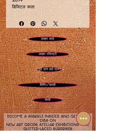
2014
डिजिटल कला
केवल 18 प्रिंटों का सीमित संस्करण
धातु प्रिंट आकार 14 x 11 इंच
शहद के साथ अमूर्त सेब का पेड़ (नीयन
उपहार कार्ड
लाल, नीऑन पीला, नीऑन सफेद और
डिजिटल चमक तत्व)
उपहार रजिस्ट्री
पूछे जाने वाले प्रश्न
शिपिंग/वापसी
संपर्क
Become a sparkle insider and get first
dibs on
new art drops, stellar exhibitions, and
glitter-laced surprises.