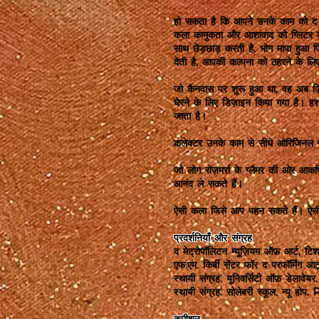
हो सकता है कि आपने उनके काम को द मेट्
कला कामुकता और आशावाद को ग्लिटर के 
साथ छेड़छाड़ करती है, भोग मापा हुआ 
देती है, आपकी कल्पना को ठहरने के लि
जो कैनवास पर शुरू हुआ था, वह अब ज़ि
घेरने के लिए डिज़ाइन किया गया है। 
जाता है।
कलेक्टर उनके काम से सीधे ओरिजिनल पें
जो लोग रोज़मर्रा के ग्लैमर की ओर आकर
आनंद ले सकते हैं।
ऐसी कला जिसे आप पहन सकते हैं। ऐसी 
प्रदर्शनियाँ और संग्रह
द मेट्रोपॉलिटन म्यूज़ियम ऑफ़ आर्ट, ट
एफ.एम. किर्बी सेंटर फॉर द परफॉर्मिंग आर्ट
स्थायी संग्रह: यूनिवर्सिटी ऑफ़ डेलावेयर
स्थायी संग्रह: सोलेबरी स्कूल, न्यू होप,