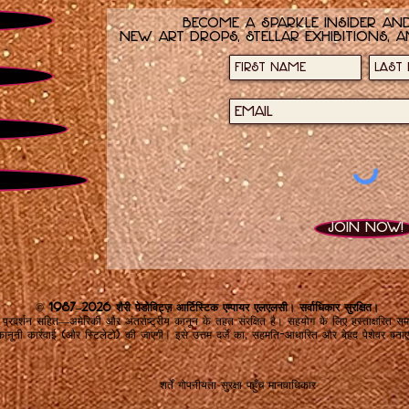
Become a sparkle insider and
new art drops, stellar exhibitions, a
Join now!
© 1987–2026 शैरी पेडोविट्ज़ आर्टिस्टिक एम्पायर एलएलसी। सर्वाधिकार सुरक्षित।
रदर्शन सहित—अमेरिकी और अंतर्राष्ट्रीय कानून के तहत संरक्षित है। सहयोग के लिए हस्ताक्षरित
ानूनी कार्रवाई (और स्टिलेटो) की जाएगी। इसे उत्तम दर्जे का, सहमति-आधारित और बेहद पेशेवर बनाए
शर्तें
गोपनीयता
सुरक्षा
पहुँच
मानवाधिकार