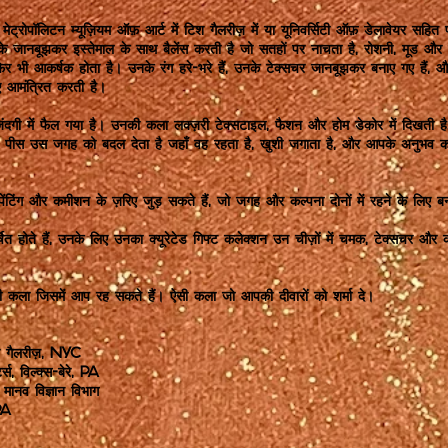
रोपॉलिटन म्यूज़ियम ऑफ़ आर्ट में टिश गैलरीज़ में या यूनिवर्सिटी ऑफ़ डेलावेयर सहित 
जानबूझकर इस्तेमाल के साथ बैलेंस करती है जो सतहों पर नाचता है, रोशनी, मूड और मूव
फिर भी आकर्षक होता है। उनके रंग हरे-भरे हैं, उनके टेक्सचर जानबूझकर बनाए गए हैं
ए आमंत्रित करती है।
ंदगी में फैल गया है। उनकी कला लक्ज़री टेक्सटाइल, फैशन और होम डेकोर में दिखती 
हर पीस उस जगह को बदल देता है जहाँ वह रहता है, खुशी जगाता है, और आपके अनुभव कर
टिंग और कमीशन के ज़रिए जुड़ सकते हैं, जो जगह और कल्पना दोनों में रहने के लिए बन
्षित होते हैं, उनके लिए उनका क्यूरेटेड गिफ्ट कलेक्शन उन चीज़ों में चमक, टेक्सचर और
कला जिसमें आप रह सकते हैं। ऐसी कला जो आपकी दीवारों को शर्मा दे।
िश गैलरीज़, NYC
्स, विल्क्स-बेरे, PA
, मानव विज्ञान विभाग
 PA