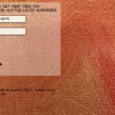
 get first dibs on
nd glitter-laced surprises.
 समझौते की आवश्यकता होती है। अनधिकृत उपयोग
 रखें।