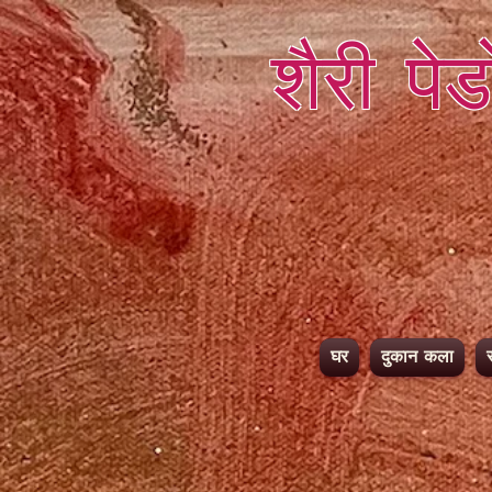
शैरी पे
घर
दुकान कला