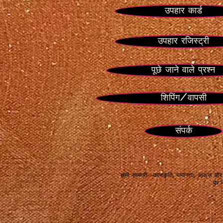
उपहार कार्ड
उपहार रजिस्ट्री
पूछे जाने वाले प्रश्न
शिपिंग/वापसी
संपर्क
सभी सामग्री—कलाकृति, समानता, आवाज़ और प्
पर क