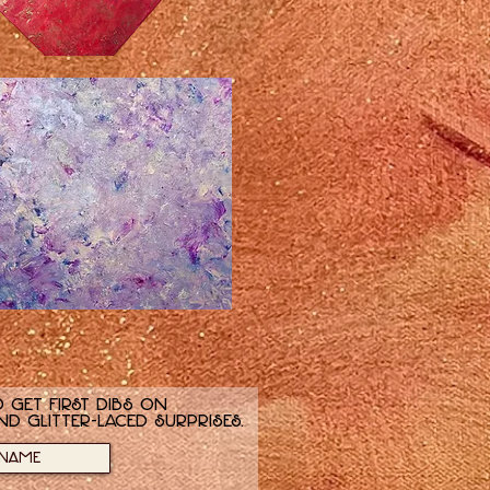
 get first dibs on
nd glitter-laced surprises.