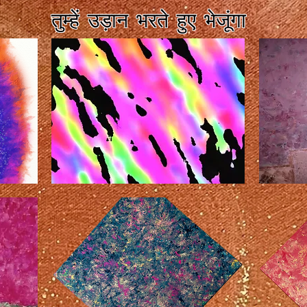
तुम्हें उड़ान भरते हुए भेजूंगा
बैंग
सिएलो
बैंग
डे
लास
रोसास