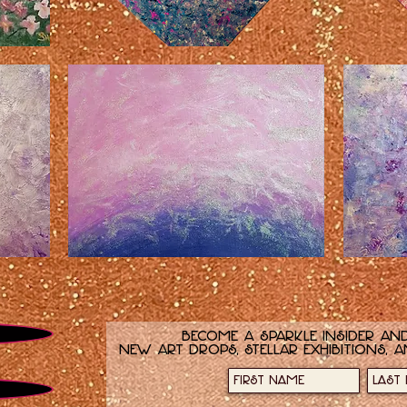
स्वर्ग
मैं
का
हमेशा
किनारा
चमकता
रहता
हूँ
वह
चमकता
डटी
सितारा
रही
Become a sparkle insider and
new art drops, stellar exhibitions, a