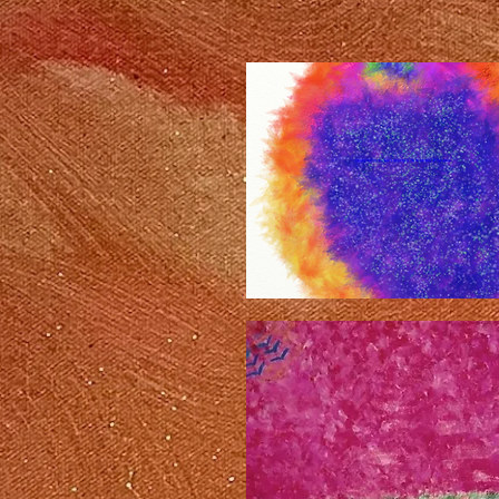
बर्डी
लव
कलेक्शन