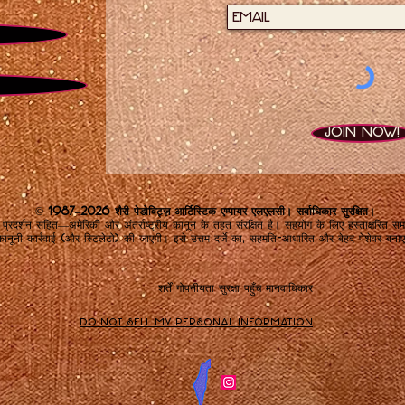
Join now!
© 1987–2026 शैरी पेडोविट्ज़ आर्टिस्टिक एम्पायर एलएलसी। सर्वाधिकार सुरक्षित।
रदर्शन सहित—अमेरिकी और अंतर्राष्ट्रीय कानून के तहत संरक्षित है। सहयोग के लिए हस्ताक्षरित
ानूनी कार्रवाई (और स्टिलेटो) की जाएगी। इसे उत्तम दर्जे का, सहमति-आधारित और बेहद पेशेवर बनाए
शर्तें
गोपनीयता
सुरक्षा
पहुँच
मानवाधिकार
Do Not Sell My Personal Information