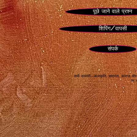
पूछे जाने वाले प्रश्न
शिपिंग/वापसी
संपर्क
सभी सामग्री—कलाकृति, समानता, आवाज़ और प्
पर क