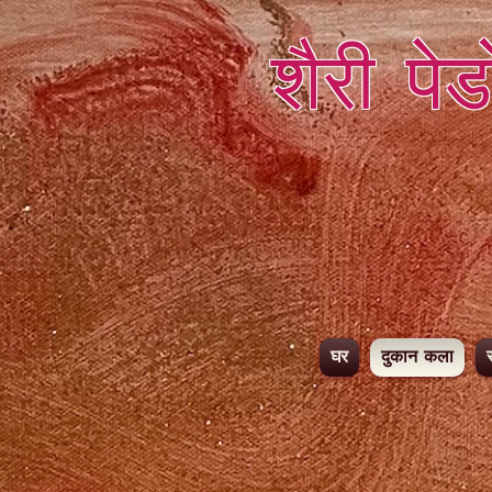
शैरी पे
घर
दुकान कला