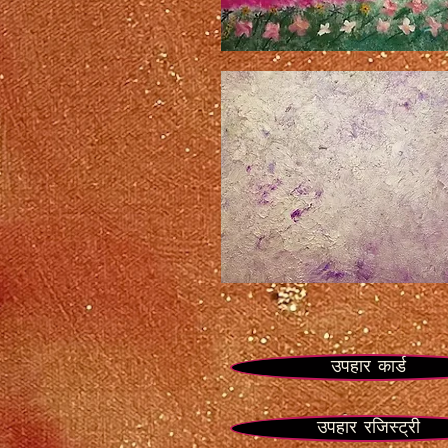
सपना
मैं
इसे
जीतता
हूं
उपहार कार्ड
उपहार रजिस्ट्री