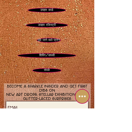
रोश हशनाह, योम किप्पुर और उच्च पवित्र
उपहार कार्ड
दिनों के लिए इंद्रधनुष और डिजिटल चमक
के साथ अमूर्त नीला शॉफ़र
उपहार रजिस्ट्री
पूछे जाने वाले प्रश्न
शिपिंग/वापसी
संपर्क
Become a sparkle insider and get first
dibs on
new art drops, stellar exhibitions, and
glitter-laced surprises.