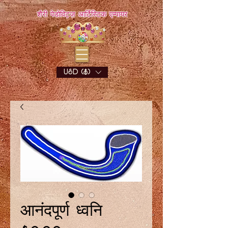
शैरी पेडोविट्ज़ आर्टिस्टिक एम्पायर
USD ($)
आनंदपूर्ण ध्वनि