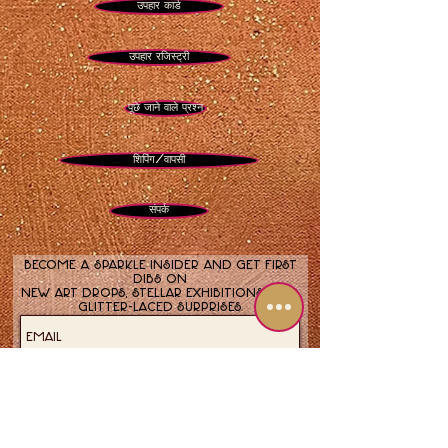
उपहार कार्ड
चमकदार तत्वों के साथ
उपहार रजिस्ट्री
पूछे जाने वाले प्रश्न
शिपिंग/वापसी
संपर्क
Become a sparkle insider and get first
dibs on
new art drops, stellar exhibitions, and
glitter-laced surprises.