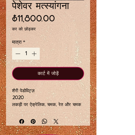
पेशेवर मत्स्यांगना
मूल्य
$11,800.00
कर को छोड़कर
मात्रा
*
कार्ट में जोड़ें
शैरी पेडोविट्ज़
2020
लकड़ी पर ऐक्रेलिक, चमक, रेत और चमक
16 x 20 इंच
YInMn नीला, फ़िरोज़ा और फ्यूशिया अमूर्त
महासागर परिदृश्य इंद्रधनुषी सफेद और