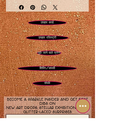
ग्लास प्रिंट आकार 8 x 10 इंच
धातु प्रिंट आकार 8 x 10 इंच
उपहार कार्ड
डिजिटल चमक के साथ गुलाबी और बैंगनी
अमूर्त परिदृश्य
उपहार रजिस्ट्री
पूछे जाने वाले प्रश्न
शिपिंग/वापसी
संपर्क
Become a sparkle insider and get first
dibs on
new art drops, stellar exhibitions, and
glitter-laced surprises.