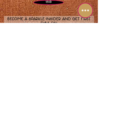
संपर्क
Become a sparkle insider and get first
dibs on
new art drops, stellar exhibitions, and
glitter-laced surprises.
Join now!
© 1987–2026 शैरी पेडोविट्ज़ आर्टिस्टिक एम्पायर एलएलसी। सर्वाधिकार सुरक्षित।
सभी सामग्री—कलाकृति, समानता, आवाज़ और प्रदर्शन सहित—अमेरिकी और अंतर्राष्ट्रीय