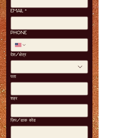
Email
*
Phone
Multi-line address
देश/क्षेत्र
पता
शहर
ज़िप/डाक कोड