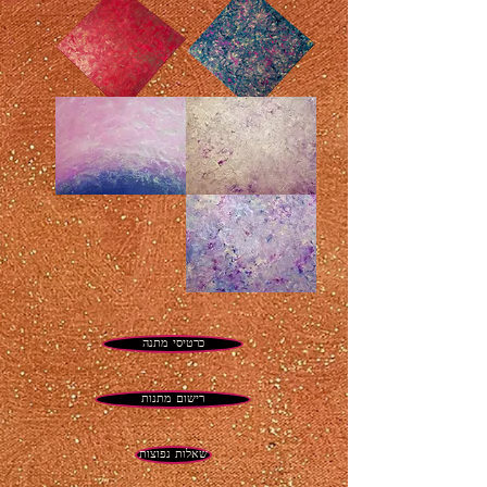
סילו
חולם
דה
לאס
רוסאס
קצה
אני
גן
תמיד
עדן
נוצץ
אני
היא
זוכה
המשיכה
בזה
כוכב
זוהר
כרטיסי מתנה
רישום מתנות
שאלות נפוצות