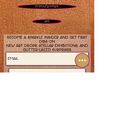
משלוחים/החזרות
מגע
Become a sparkle insider and get first
dibs on
new art drops, stellar exhibitions, and
glitter-laced surprises.
Join now!