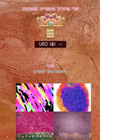
שרי פדוביץ' אימפריה אמנותית
USD ($)
אוויר
שולחים אותך להמריא
אוסף
בום
ציפורי
בום
אהבה