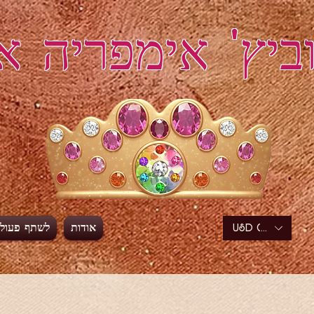
ביץ' אימפריה א
אודות
לשתף פעול
USD ($)