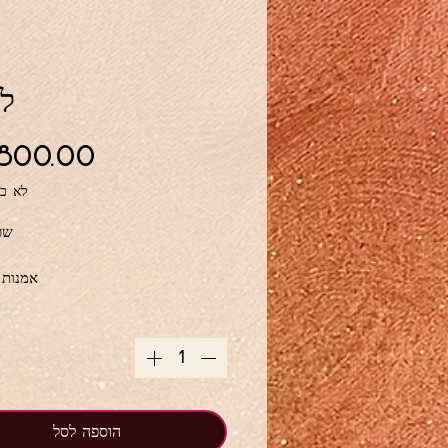
לק
לא כו
שר
אמנות 
מהדורה מוגבלת של 18 הדפסים בלבד
גודל הדפסה מתכת 11 על 14 אינץ'
נוף גן מופשט יר
הוספה לסל