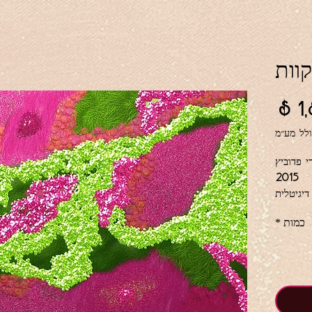
וות
מחיר
לל מע״מ
י פדוביץ
2015
דיגיטלית
כמות
*
וק וורוד