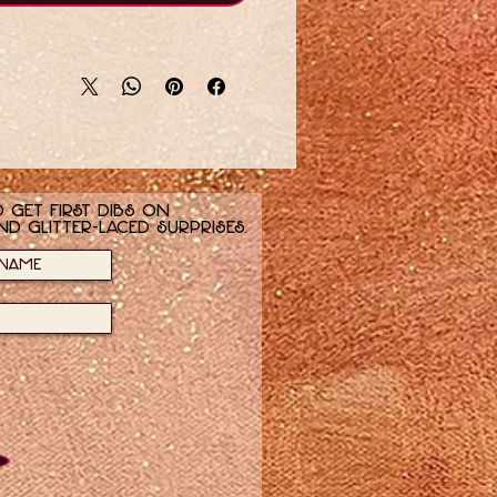
 get first dibs on
nd glitter-laced surprises.