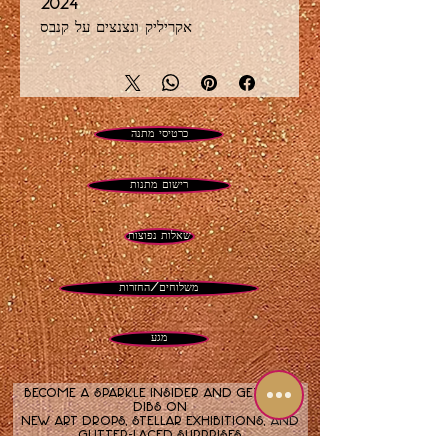
2024
אקריליק ונצנצים על קנבס
48 על 36 אינץ'
ורוד חם, ורוד ניאון, ירוק ליים, ורוד זהב
וזהב עם אלמנטים נצנצים.
כרטיסי מתנה
רישום מתנות
שאלות נפוצות
משלוחים/החזרות
מגע
Become a sparkle insider and get first
dibs on
new art drops, stellar exhibitions, and
glitter-laced surprises.