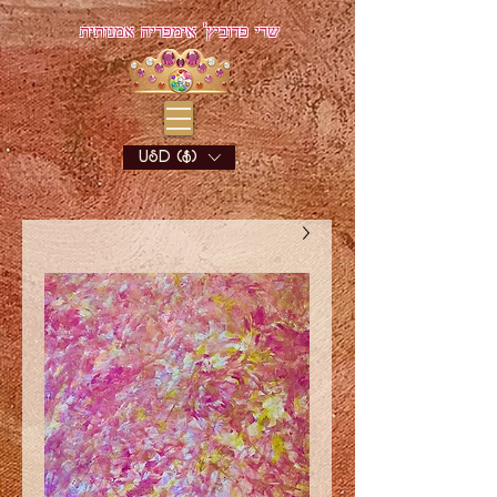
שרי פדוביץ' אימפריה אמנותית
USD ($)