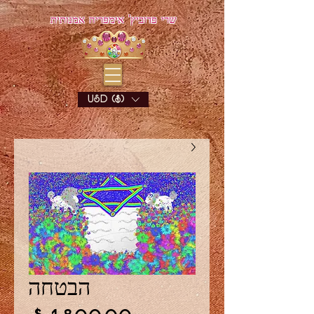
שרי פדוביץ' אימפריה אמנותית
USD ($)
הבטחה