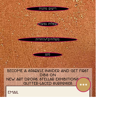
רישום מתנות
שאלות נפוצות
משלוחים/החזרות
מגע
Become a sparkle insider and get first
dibs on
new art drops, stellar exhibitions, and
glitter-laced surprises.