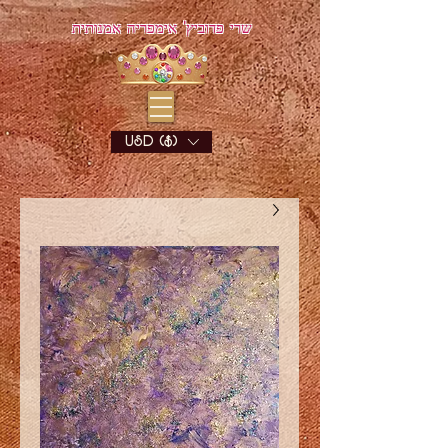
שרי פדוביץ' אימפריה אמנותית
USD ($)