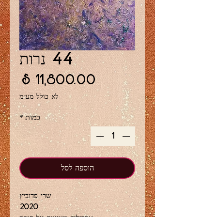
44 נרות
מחיר
לא כולל מע״מ
כמות
*
הוספה לסל
שרי פדוביץ
2020