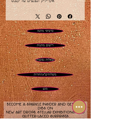
אקריליק ונצנצים על קנבס
20 על 16 אינץ'
YInMn כחול, סגול וזהב אקספרסיוניזם
מופשט עם אלמנטים אדומים ונצנצים
כרטיסי מתנה
רישום מתנות
שאלות נפוצות
משלוחים/החזרות
מגע
Become a sparkle insider and get first
dibs on
new art drops, stellar exhibitions, and
glitter-laced surprises.