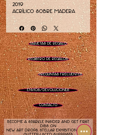
2019
acrílico sobre madera
20 x 16 pulgadas
arte abstracto en cobre,
naranja neón y rosa
Tarjetas de regalo
neón con elementos
brillantes
Registro de regalos
Preguntas frecuentes
Envíos/Devoluciones
Contacto
Become a sparkle insider and get first
dibs on
new art drops, stellar exhibitions, and
glitter-laced surprises.