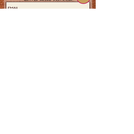
Join now!
© 1987–2026 Shari Pedowitz Artistic Empire LLC. Todos los
derechos reservados.
Todo el contenido, incluyendo ilustraciones, imágenes,
voces e interpretaciones, está protegido por las leyes
estadounidenses e internacionales. Las colaboraciones
requieren un acuerdo firmado. El uso no autorizado
conllevará acciones legales (y multas). Mantén un
estilo elegante, basado en el consentimiento y con una
profesionalidad excepcional.
Términos
Privacidad
Seguridad
Accesibilidad
Derechos
Humanos