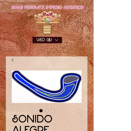
Shari Pedowitz Imperio Artístico
USD ($)
Sonido
alegre