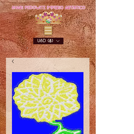
Shari Pedowitz Imperio Artístico
USD ($)