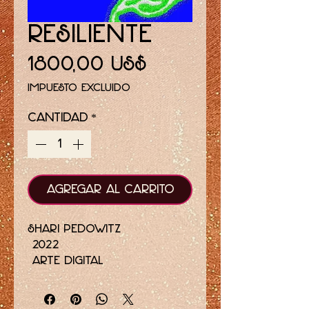
Resiliente
Precio
1800,00 US$
Impuesto excluido
Cantidad
*
Agregar al carrito
Shari Pedowitz
2022
arte digital
Edición limitada de solo
18 impresiones en total.
tamaño de impresión de