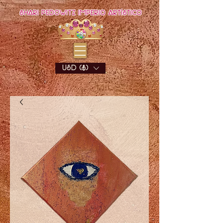
Shari Pedowitz Imperio Artístico
USD ($)