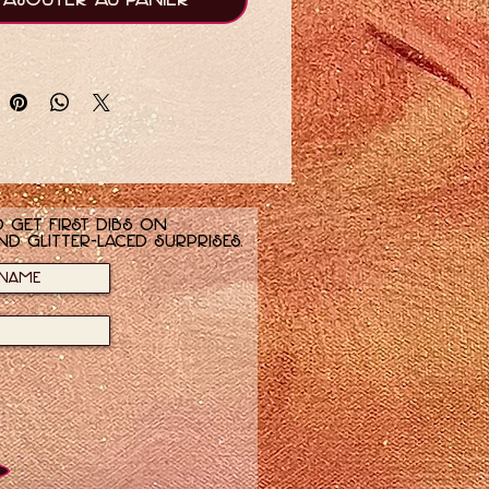
Ajouter au panier
llants.
 get first dibs on
nd glitter-laced surprises.