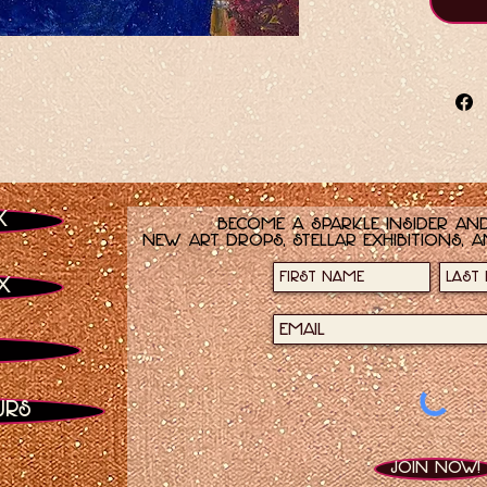
scinti
x
Become a sparkle insider and
new art drops, stellar exhibitions, a
x
urs
Join now!