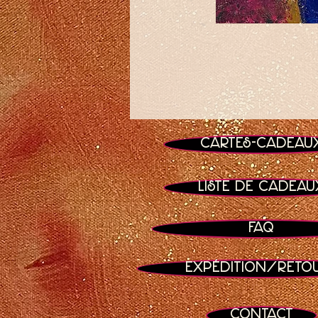
Cartes-cadeau
Liste de cadeau
FAQ
Expédition/Reto
Contact