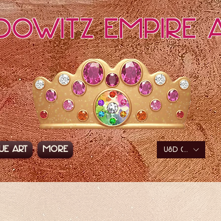
dowitz Empire A
ue Art
More
USD ($)