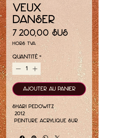
veux
danser
Prix
7 200,00 $US
Hors TVA
Quantité
*
Ajouter au panier
Shari Pedowitz
2012
peinture acrylique sur
toile
8 x 10 pouces