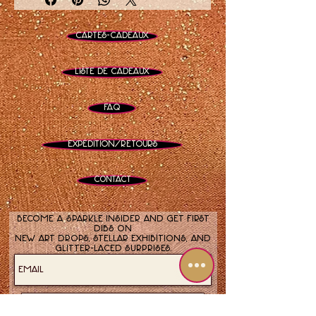
peinture abstraite rose
et orange
Cartes-cadeaux
exposé lors de
l'exposition Paintings On
Liste de cadeaux
The FM Station
FAQ
Expédition/Retours
Contact
Become a sparkle insider and get first
dibs on
new art drops, stellar exhibitions, and
glitter-laced surprises.