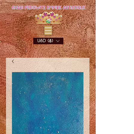
Shari Pedowitz Empire Artistique
USD ($)