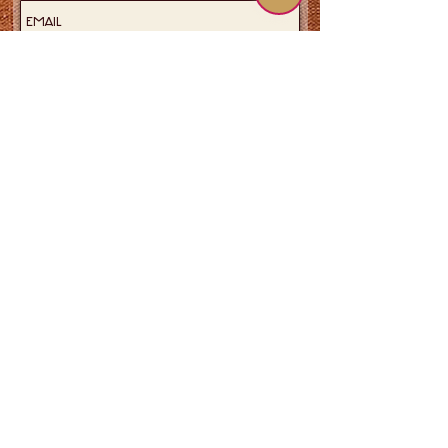
Join now!
© 1987–2026 Shari Pedowitz Artistic Empire LLC. Tous
droits réservés.
Tout le contenu, y compris les illustrations, les
portraits, les voix et les performances, est protégé par
les lois américaines et internationales. Toute
collaboration nécessite la signature d'un accord.
Toute utilisation non autorisée entraînera des
poursuites judiciaires (et des talons aiguilles). Optez pour
un style élégant, respectueux du consentement et d'un
professionnalisme irréprochable.
Conditions
Confidentialité
Sécurité
Accessibilité
Droits
de l'homme