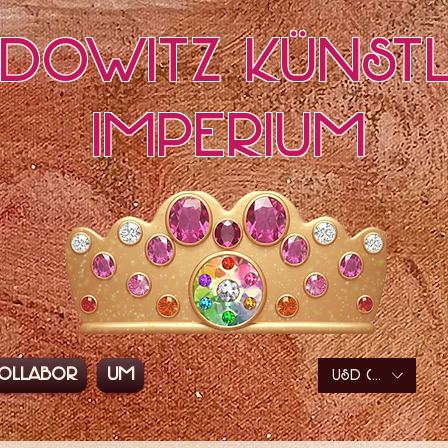
edowitz Künstl
Imperium
ollabor
Um
USD ($)