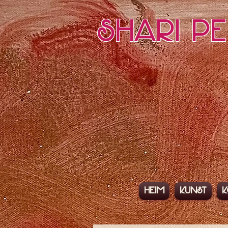
Shari P
Heim
Kunst
K