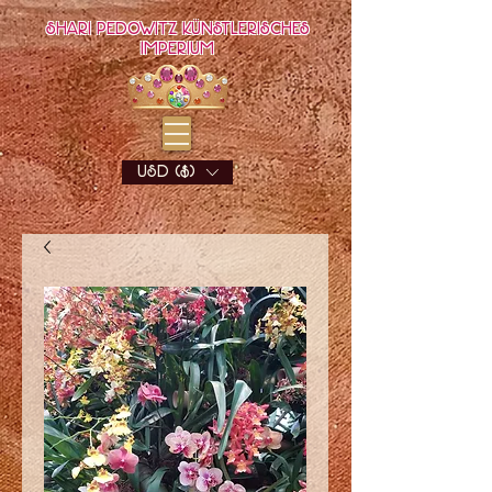
Shari Pedowitz Künstlerisches
Imperium
USD ($)