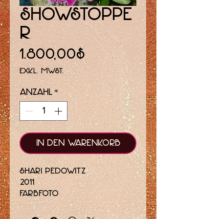
Showstoppe
r
Preis
1.800,00$
exkl. MwSt.
Anzahl
*
In den Warenkorb
Shari Pedowitz
2011
Farbfoto
limitierte Auflage von
nur 18 Drucken