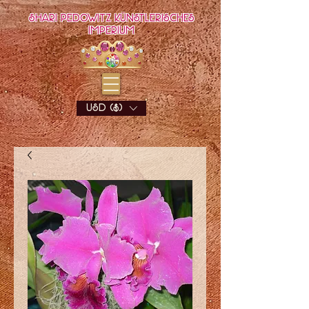
Shari Pedowitz Künstlerisches
Imperium
USD ($)