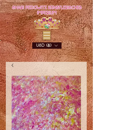
Shari Pedowitz Künstlerisches
Imperium
USD ($)