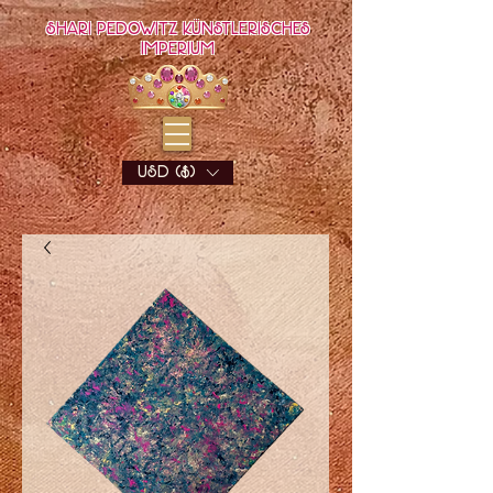
Shari Pedowitz Künstlerisches
Imperium
USD ($)