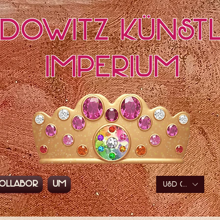
edowitz Künstl
Imperium
ollabor
Um
USD ($)