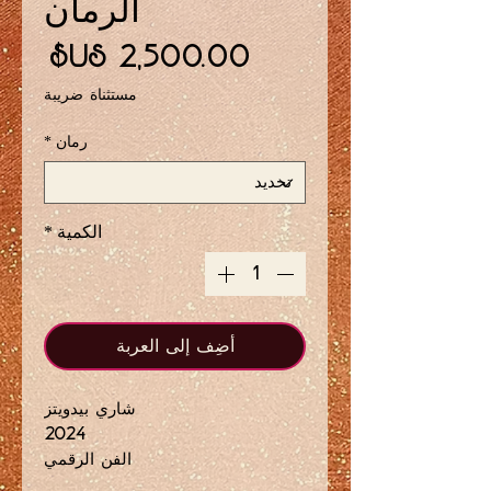
الرمان
السع
مستثناة ضريبة
رمان
*
الكمية
*
أضِف إلى العربة
شاري بيدويتز
2024
الفن الرقمي
طبعة محدودة من 18 نسخة فقط