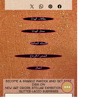
طباعة معدنية بحجم 16 × 20 بوصة
كنزي
، 2024، رمان تجريدي مع بريق
رقمي
بطاقات الهدايا
شجرة كنزى
2024 شجرة رمان
تجريدية مع بريق رقمي
سجل الهدايا
الأسئلة الشائعة
الشحن/الإرجاع
اتصال
Become a sparkle insider and get first
dibs on
new art drops, stellar exhibitions, and
glitter-laced surprises.